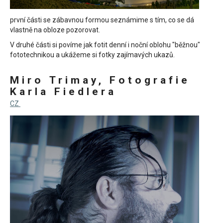
první části se zábavnou formou seznámime s tím, co se dá
vlastně na obloze pozorovat.
V druhé části si povíme jak fotit denní i noční oblohu "běžnou"
fototechnikou a ukážeme si fotky zajímavých ukazů.
Miro Trimay, Fotografie
Karla Fiedlera
CZ