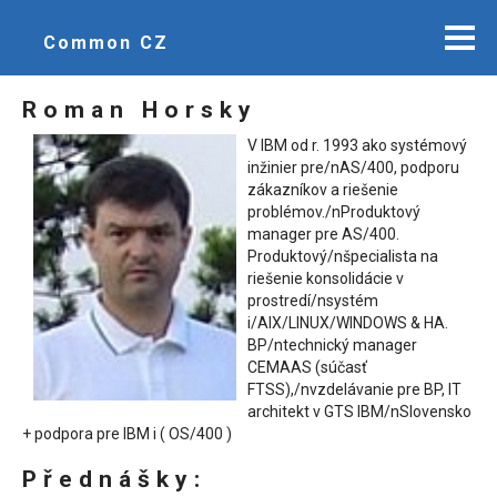
Common CZ
Roman Horsky
V IBM od r. 1993 ako systémový
inžinier pre/nAS/400, podporu
zákazníkov a riešenie
problémov./nProduktový
manager pre AS/400.
Produktový/nšpecialista na
riešenie konsolidácie v
prostredí/nsystém
i/AIX/LINUX/WINDOWS & HA.
BP/ntechnický manager
CEMAAS (súčasť
FTSS),/nvzdelávanie pre BP, IT
architekt v GTS IBM/nSlovensko
+ podpora pre IBM i ( OS/400 )
Přednášky: