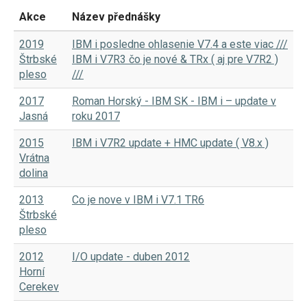
Akce
Název přednášky
2019
IBM i posledne ohlasenie V7.4 a este viac ///
Štrbské
IBM i V7R3 čo je nové & TRx ( aj pre V7R2 )
pleso
///
2017
Roman Horský - IBM SK - IBM i – update v
Jasná
roku 2017
2015
IBM i V7R2 update + HMC update ( V8.x )
Vrátna
dolina
2013
Co je nove v IBM i V7.1 TR6
Štrbské
pleso
2012
I/O update - duben 2012
Horní
Cerekev