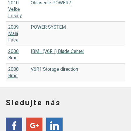
2010
Ohlasenie POWER7
Velké
Losiny
2009
POWER SYSTEM
Malá
Fatra
2008
IBM i (V6R1) Blade Center
Brno
2008
V6R1 Storage direction
Brno
Sledujte nás