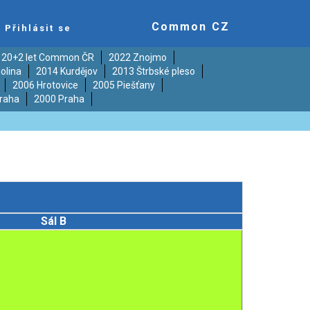
Common CZ
Přihlásit se
20+2 let Common ČR
2022 Znojmo
olina
2014 Kurdějov
2013 Štrbské pleso
2006 Hrotovice
2005 Piešťany
raha
2000 Praha
Sál B