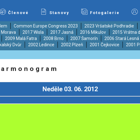
Členové
Stanovy
Fotogalerie
ědem
Common Europe Congress 2023
2023 Vršatské Podhradie
í Morava
2017 Wisla
2017 Jasná
2016 Mikulov
2015 Vrátna d
2009 Malá Fatra
2008 Brno
2007 Šamorín
2006 Stará Lesná
kalský Dvůr
2002 Ledince
2002 Plzeň
2001 Čejkovice
2001 P
 Harmonogram
Neděle 03. 06. 2012