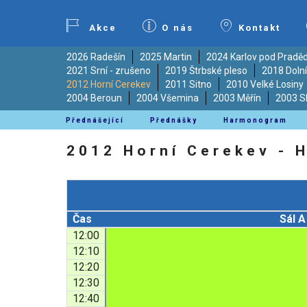
Akce
O nás
Kontakt
2026 Radešín
2025 Martin
2024 Karlov pod Prad
2021 Srní - zrušeno
2019 Štrbské pleso
2018 Doln
2012 Horní Cerekev
2011 Sitno
2010 Velké Losiny
2004 Beroun
2004 Všemina
2003 Měřín
2003 S
Přednášející
Přednášky
Harmonogram
2012 Horní Cerekev -
Čas
Sál A
12:00
12:10
12:20
12:30
12:40