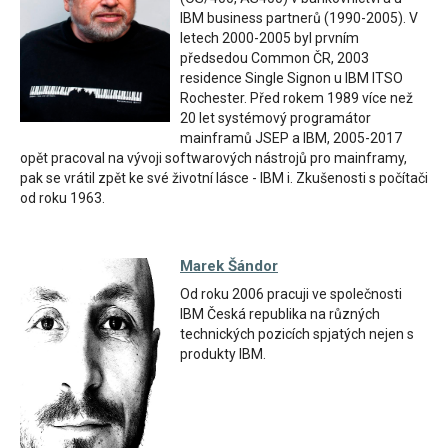
IBM business partnerů (1990-2005). V
letech 2000-2005 byl prvním
předsedou Common ČR, 2003
residence Single Signon u IBM ITSO
Rochester. Před rokem 1989 více než
20 let systémový programátor
mainframů JSEP a IBM, 2005-2017
opět pracoval na vývoji softwarových nástrojů pro mainframy,
pak se vrátil zpět ke své životní lásce - IBM i. Zkušenosti s počítači
od roku 1963.
Marek Šándor
Od roku 2006 pracuji ve společnosti
IBM Česká republika na různých
technických pozicích spjatých nejen s
produkty IBM.