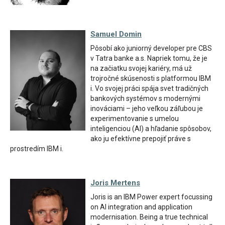
Samuel Domin
Pôsobí ako juniorný developer pre CBS
v Tatra banke a.s. Napriek tomu, že je
na začiatku svojej kariéry, má už
trojročné skúsenosti s platformou IBM
i. Vo svojej práci spája svet tradičných
bankových systémov s modernými
inováciami – jeho veľkou záľubou je
experimentovanie s umelou
inteligenciou (AI) a hľadanie spôsobov,
ako ju efektívne prepojiť práve s
prostredím IBM i.
Joris Mertens
Joris is an IBM Power expert focussing
on AI integration and application
modernisation. Being a true technical