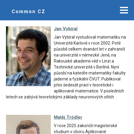
Common CZ
Jan Vybíral
Jan Vybíral vystudoval matematiku na
Univerzitě Karlově v roce 2002. Poté
působil celkem dvanáct let v zahraničí
na univerzitě v německé Jeně, na
Rakouské akademii věd v Linzi a
Technické univerzitě v Berlíně. Nyní
působí na katedře matematiky fakulty
jaderné a fyzikální ČVUT. Publikoval
přes šedesát prací v teoretické i
aplikované matematice. V posledních
letech se zabývá teoretickými základy neuronových sítích.
Matěj Trödler
V roce 2025 zakončil magisterské
studium v oboru Aplikované