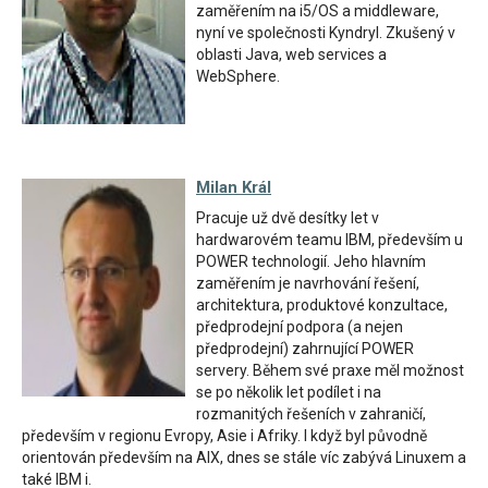
zaměřením na i5/OS a middleware,
nyní ve společnosti Kyndryl. Zkušený v
oblasti Java, web services a
WebSphere.
Milan Král
Pracuje už dvě desítky let v
hardwarovém teamu IBM, především u
POWER technologií. Jeho hlavním
zaměřením je navrhování řešení,
architektura, produktové konzultace,
předprodejní podpora (a nejen
předprodejní) zahrnující POWER
servery. Během své praxe měl možnost
se po několik let podílet i na
rozmanitých řešeních v zahraničí,
především v regionu Evropy, Asie i Afriky. I když byl původně
orientován především na AIX, dnes se stále víc zabývá Linuxem a
také IBM i.