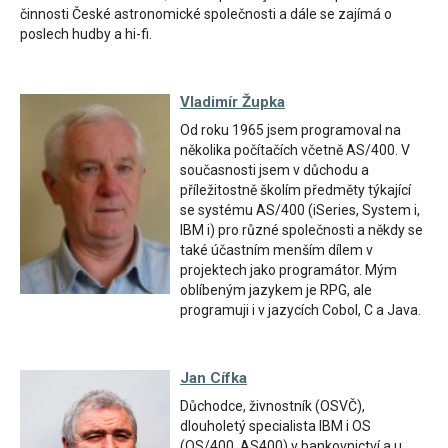
činnosti České astronomické společnosti a dále se zajímá o
poslech hudby a hi-fi.
Vladimír Župka
Od roku 1965 jsem programoval na
několika počítačích včetně AS/400. V
současnosti jsem v důchodu a
příležitostně školím předměty týkající
se systému AS/400 (iSeries, System i,
IBM i) pro různé společnosti a někdy se
také účastním menším dílem v
projektech jako programátor. Mým
oblíbeným jazykem je RPG, ale
programuji i v jazycích Cobol, C a Java.
Jan Cífka
Důchodce, živnostník (OSVČ),
dlouholetý specialista IBM i OS
(OS/400, AS400) v bankovnictví a u