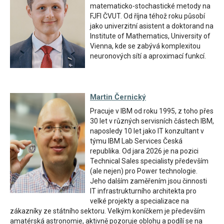
matematicko-stochastické metody na
FJFI ČVUT. Od října téhož roku působí
jako univerzitní asistent a doktorand na
Institute of Mathematics, University of
Vienna, kde se zabývá komplexitou
neuronových sítí a aproximací funkcí.
Martin Černický
Pracuje v IBM od roku 1995, z toho přes
30 let v různých servisních částech IBM,
naposledy 10 let jako IT konzultant v
týmu IBM Lab Services Česká
republika. Od jara 2026 je na pozici
Technical Sales specialisty především
(ale nejen) pro Power technologie.
Jeho dalším zaměřením jsou činnosti
IT infrastrukturního architekta pro
velké projekty a specializace na
zákazníky ze státního sektoru. Velkým koníčkem je především
amatérská astronomie, aktivně pozoruje oblohu a podílí se na