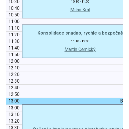
10:30
10:10 - 11:00
10:40
Milan Král
10:50
11:00
11:10
Konsolidace snadno, rychle a bezpečně
11:20
11:30
11:10 - 12:00
11:40
Martin Černický
11:50
12:00
12:10
12:20
12:30
12:40
12:50
13:00
Blok
13:00
13:10
13:20
13:30