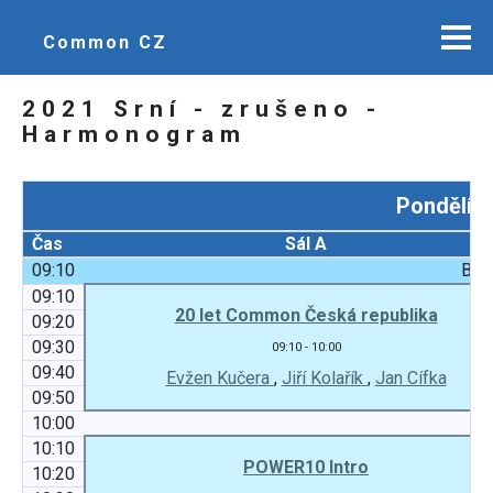
Common CZ
2021 Srní - zrušeno -
Harmonogram
Pondělí 0
Čas
Sál A
09:10
Blok
09:10
20 let Common Česká republika
09:20
09:30
09:10 - 10:00
09:40
Evžen Kučera
,
Jiří Kolařík
,
Jan Cífka
09:50
10:00
10:10
POWER10 Intro
10:20