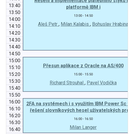
Řešení a implementace platebního styku na
13:40
platformě IBM i
13:50
13:00 - 14:50
14:00
Aleš Petr
,
Milan Kalabis
,
Bohuslav Hrabina
14:10
14:20
14:30
14:40
14:50
15:00
Přesun aplikace z Oracle na AS/400
15:10
15:20
15:00 - 15:50
15:30
Richard Strouhal
,
Pavel Vodička
15:40
15:50
16:00
2FA na systémech i s využitím IBM Power Sc too
16:10
řešení slovníkových hesel uživatelských profi
16:20
16:00 - 16:50
16:30
Milan Langer
16:40