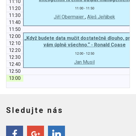
11:10
11:20
11:00 - 11:50
11:30
Jiří Obermaier
,
Aleš Jeřábek
11:40
11:50
12:00
„Když budete data mučit dostatečně dlouho, proz
12:10
vám úplně všechno.“ - Ronald Coase
12:20
12:00 - 12:50
12:30
Jan Musil
12:40
12:50
13:00
Sledujte nás