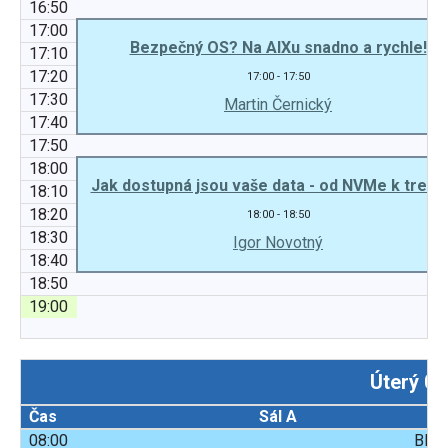
16:50
17:00
Bezpečný OS? Na AIXu snadno a rychle!
17:10
17:20
17:00 - 17:50
17:30
Martin Černický
17:40
17:50
18:00
Jak dostupná jsou vaše data - od NVMe k trezo
18:10
18:20
18:00 - 18:50
18:30
Igor Novotný
18:40
18:50
19:00
Úterý 08
Čas
Sál A
08:00
Blok