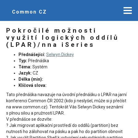
Common CZ
Pokročilé možnosti
využití logických oddílů
(LPAR)/nna iSeries
Přednášející:
Selwyn Dickey
Typ:
Přednáška
Téma:
Systém
Jazyk:
CZ
Délka (min):
Klíčová slova:
Tato přednáška navazuje na úvodní přednášku o LPAR na jarní
konferenci Common ČR 2002 (kdo ji neslyšel, může si ji přečíst
na www.common.cz). Tentokrát Vás Selwyn Dickey seznámí
s plnou silou a pružností LPAR.
V přednášce se dozvíte:
? Jak migrovat aplikační prostředí do oddílů (partition) bez
nutnosti ho zálohovat na pásku a pak ho do partition obnovit
? Jak využít Partition Shell k vytvoření sekundárních partition