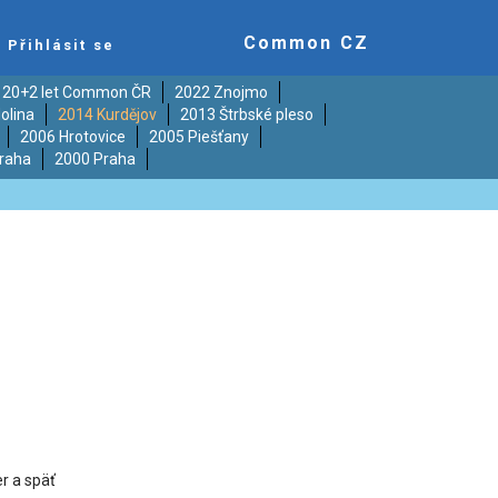
Common CZ
Přihlásit se
20+2 let Common ČR
2022 Znojmo
olina
2014 Kurdějov
2013 Štrbské pleso
2006 Hrotovice
2005 Piešťany
raha
2000 Praha
r a späť