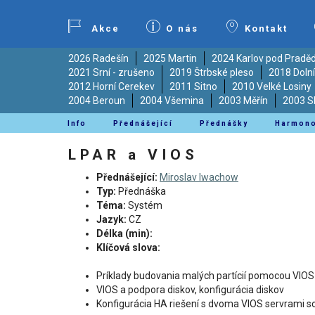
Akce
O nás
Kontakt
2026 Radešín
2025 Martin
2024 Karlov pod Prad
2021 Srní - zrušeno
2019 Štrbské pleso
2018 Doln
2012 Horní Cerekev
2011 Sitno
2010 Velké Losiny
2004 Beroun
2004 Všemina
2003 Měřín
2003 S
Info
Přednášející
Přednášky
Harmon
LPAR a VIOS
Přednášející:
Miroslav Iwachow
Typ:
Přednáška
Téma:
Systém
Jazyk:
CZ
Délka (min):
Klíčová slova:
Príklady budovania malých partícií pomocou VIOS
VIOS a podpora diskov, konfigurácia diskov
Konfigurácia HA riešení s dvoma VIOS servrami s