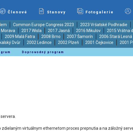
Členové
Stanovy
Fotogalerie
ědem
Common Europe Congress 2023
2023 Vršatské Podhradie
í Morava
2017 Wisla
2017 Jasná
2016 Mikulov
2015 Vrátna d
2009 Malá Fatra
2008 Brno
2007 Šamorín
2006 Stará Lesná
kalský Dvůr
2002 Ledince
2002 Plzeň
2001 Čejkovice
2001 P
ogram
Doprovodný program
 servera.
o zdielaným virtuálnym ethernetom proces prepnutia a na záložný serve