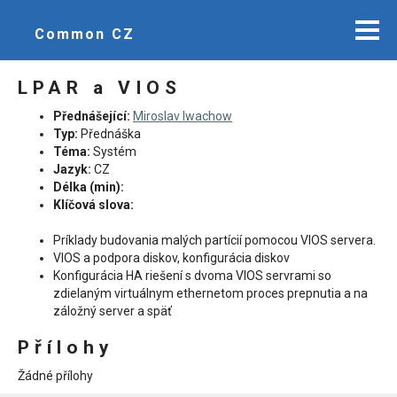
Common CZ
LPAR a VIOS
Přednášející:
Miroslav Iwachow
Typ:
Přednáška
Téma:
Systém
Jazyk:
CZ
Délka (min):
Klíčová slova:
Príklady budovania malých partícií pomocou VIOS servera.
VIOS a podpora diskov, konfigurácia diskov
Konfigurácia HA riešení s dvoma VIOS servrami so
zdielaným virtuálnym ethernetom proces prepnutia a na
záložný server a späť
Přílohy
Žádné přílohy