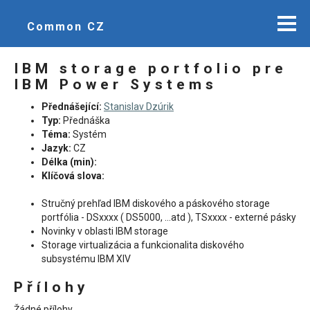
Common CZ
IBM storage portfolio pre
IBM Power Systems
Přednášející:
Stanislav Dzúrik
Typ:
Přednáška
Téma:
Systém
Jazyk:
CZ
Délka (min):
Klíčová slova:
Stručný prehľad IBM diskového a páskového storage
portfólia - DSxxxx ( DS5000, ...atd ), TSxxxx - externé pásky
Novinky v oblasti IBM storage
Storage virtualizácia a funkcionalita diskového
subsystému IBM XIV
Přílohy
Žádné přílohy