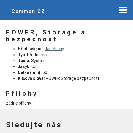
Common CZ
POWER, Storage a
bezpečnost
Přednášející:
Jan Suchý
Typ:
Přednáška
Téma:
Systém
Jazyk:
CZ
Délka (min):
50
Klíčová slova:
POWER Storage bezpečnost
Přílohy
Žádné přílohy
Sledujte nás