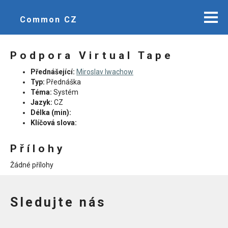
Common CZ
Podpora Virtual Tape
Přednášející:
Miroslav Iwachow
Typ:
Přednáška
Téma:
Systém
Jazyk:
CZ
Délka (min):
Klíčová slova:
Přílohy
Žádné přílohy
Sledujte nás