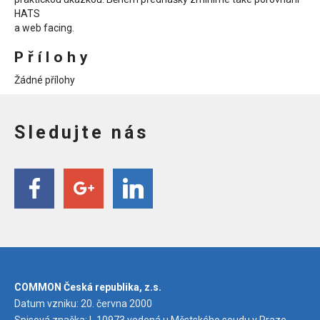
HATS
a web facing.
Přílohy
Žádné přílohy
Sledujte nás
COMMON Česká republika, z.s.
Datum vzniku: 20. června 2000
Spisová značka: L 10973 vedená u Městského soudu v Praze