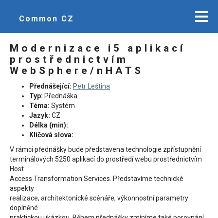
Common CZ
Modernizace i5 aplikací
prostřednictvím
WebSphere/nHATS
Přednášející:
Petr Leština
Typ:
Přednáška
Téma:
Systém
Jazyk:
CZ
Délka (min):
Klíčová slova:
V rámci přednášky bude představena technologie zpřístupnění
terminálových 5250 aplikací do prostředí webu prostřednictvím
Host
Access Transformation Services. Představíme technické
aspekty
realizace, architektonické scénáře, výkonnostní parametry
doplněné
praktickou ukázkou. Během přednášky zmíníme také porovnání