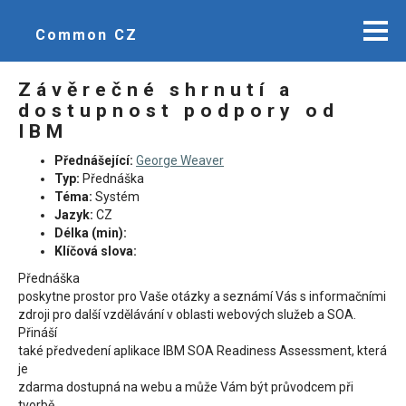
Common CZ
Závěrečné shrnutí a
dostupnost podpory od
IBM
Přednášející:
George Weaver
Typ:
Přednáška
Téma:
Systém
Jazyk:
CZ
Délka (min):
Klíčová slova:
Přednáška
poskytne prostor pro Vaše otázky a seznámí Vás s informačními
zdroji pro další vzdělávání v oblasti webových služeb a SOA.
Přináší
také předvedení aplikace IBM SOA Readiness Assessment, která
je
zdarma dostupná na webu a může Vám být průvodcem při
tvorbě