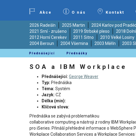
Akce
O nás
Kontakt
2026 Radešín
2025 Martin
2024 Karlov pod Prad
2021 Srní - zrušeno
2019 Štrbské pleso
2018 Doln
2012 Horní Cerekev
2011 Sitno
2010 Velké Losiny
2004 Beroun
2004 Všemina
2003 Měřín
2003 S
Přednášející
Přednášky
SOA a IBM Workplace
Přednášející:
George Weaver
Typ:
Přednáška
Téma:
Systém
Jazyk:
CZ
Délka (min):
Klíčová slova:
Přednáška se zabývá problematikou
collaborative computing a nástroji z rodiny IBM Workpl
pro iSeries. Přináší přehledné informace o WebSphere P
Workplace Collaboration Services a Workplace Services