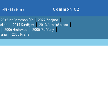
Common CZ
Přihlásit se
20+2 let Common ČR
2022 Znojmo
olina
2014 Kurdějov
2013 Štrbské pleso
2006 Hrotovice
2005 Piešťany
raha
2000 Praha