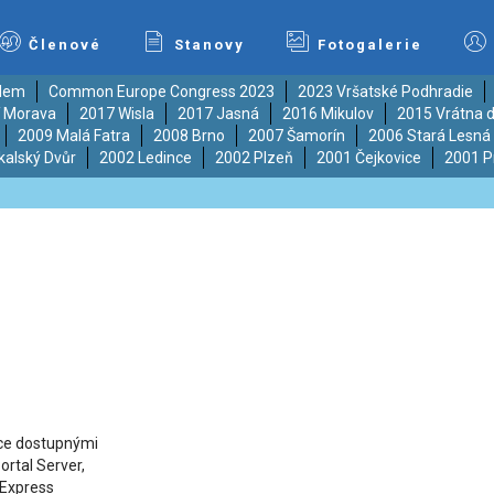
Členové
Stanovy
Fotogalerie
ědem
Common Europe Congress 2023
2023 Vršatské Podhradie
í Morava
2017 Wisla
2017 Jasná
2016 Mikulov
2015 Vrátna d
2009 Malá Fatra
2008 Brno
2007 Šamorín
2006 Stará Lesná
kalský Dvůr
2002 Ledince
2002 Plzeň
2001 Čejkovice
2001 P
ace dostupnými
ortal Server,
 Express