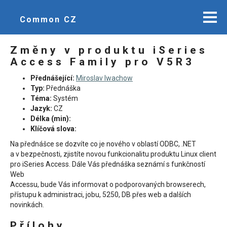
Common CZ
Změny v produktu iSeries
Access Family pro V5R3
Přednášející:
Miroslav Iwachow
Typ:
Přednáška
Téma:
Systém
Jazyk:
CZ
Délka (min):
Klíčová slova:
Na přednášce se dozvíte co je nového v oblastí ODBC, .NET
a v bezpečnosti, zjistíte novou funkcionalitu produktu Linux client
pro iSeries Access. Dále Vás přednáška seznámí s funkčností
Web
Accessu, bude Vás informovat o podporovaných browserech,
přístupu k administraci, jobu, 5250, DB přes web a dalších
novinkách.
Přílohy