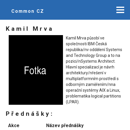
Common CZ
Kamil Mrva
Kamil Mrva působí ve
společnosti IBM Česká
republika/nv oddělení Systems
and Technology Group a to na
pozici/nSystems Architect.
Hlavní specializací je návrh
architektury/nřešení v
multiplatformním prostředí s
odborným zaměřením/nna
operační systémy AIX a Linux,
problematika logical partitions
(LPAR).
Přednášky:
Akce
Název přednášky