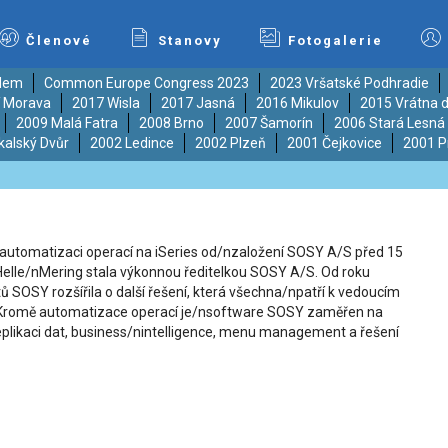
Členové
Stanovy
Fotogalerie
ědem
Common Europe Congress 2023
2023 Vršatské Podhradie
í Morava
2017 Wisla
2017 Jasná
2016 Mikulov
2015 Vrátna d
2009 Malá Fatra
2008 Brno
2007 Šamorín
2006 Stará Lesná
kalský Dvůr
2002 Ledince
2002 Plzeň
2001 Čejkovice
2001 P
 automatizaci operací na iSeries od/nzaložení SOSY A/S před 15
 Helle/nMering stala výkonnou ředitelkou SOSY A/S. Od roku
 SOSY rozšířila o další řešení, která všechna/npatří k vedoucím
i. Kromě automatizace operací je/nsoftware SOSY zaměřen na
plikaci dat, business/nintelligence, menu management a řešení