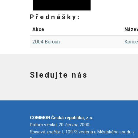
Přednášky:
Akce
Název
2004 Beroun
Konce
Sledujte nás
COMMON Česká republika, z.s.
Datum vzniku: 20. června 2000
Spisová značka: L 10973 vedená u Městského soudu v