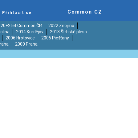
Common CZ
Přihlásit se
20+2 let Common ČR
2022 Znojmo
olina
2014 Kurdějov
2013 Štrbské pleso
2006 Hrotovice
2005 Piešťany
raha
2000 Praha