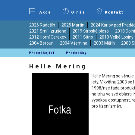
Akce
O nás
Kontakt
2026 Radešín
2025 Martin
2024 Karlov pod Prad
2021 Srní - zrušeno
2019 Štrbské pleso
2018 Doln
2012 Horní Cerekev
2011 Sitno
2010 Velké Losiny
2004 Beroun
2004 Všemina
2003 Měřín
2003 S
Přednášející
Přednášky
Helle Mering
Helle Mering se věnuje
lety. V květnu 2003 se
1998/nse řada produktů
na trhu ve své oblast
vysokou dostupnost, re
pro řízení změn.