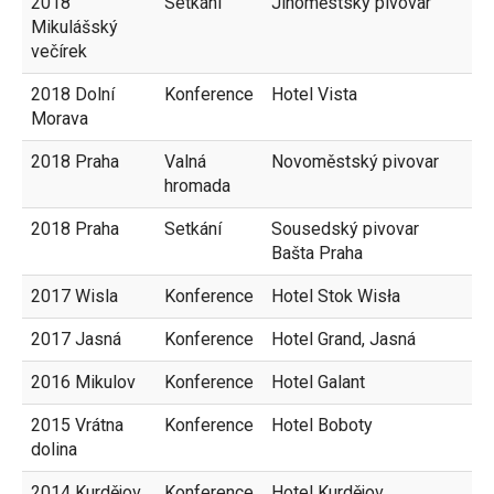
2018
Setkání
Jihoměstský pivovar
Mikulášský
večírek
2018 Dolní
Konference
Hotel Vista
Morava
2018 Praha
Valná
Novoměstský pivovar
hromada
2018 Praha
Setkání
Sousedský pivovar
Bašta Praha
2017 Wisla
Konference
Hotel Stok Wisła
2017 Jasná
Konference
Hotel Grand, Jasná
2016 Mikulov
Konference
Hotel Galant
2015 Vrátna
Konference
Hotel Boboty
dolina
2014 Kurdějov
Konference
Hotel Kurdějov