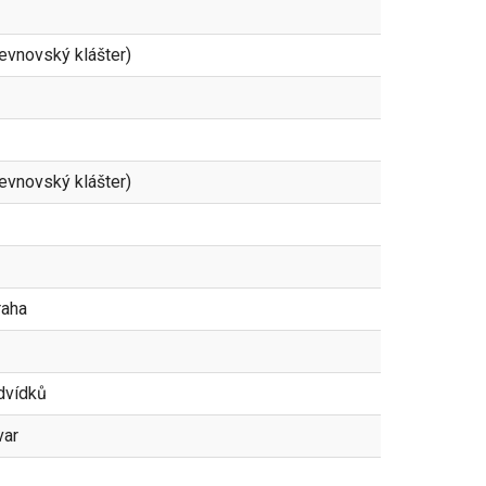
řevnovský klášter)
řevnovský klášter)
raha
dvídků
var