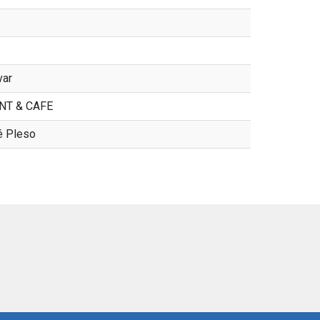
var
NT & CAFE
é Pleso