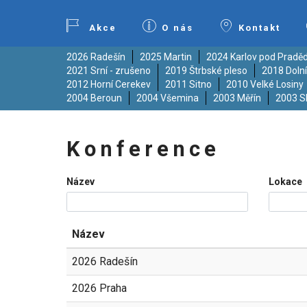
Akce
O nás
Kontakt
2026 Radešín
2025 Martin
2024 Karlov pod Prad
2021 Srní - zrušeno
2019 Štrbské pleso
2018 Doln
2012 Horní Cerekev
2011 Sitno
2010 Velké Losiny
2004 Beroun
2004 Všemina
2003 Měřín
2003 S
Konference
Název
Lokace
Název
2026 Radešín
2026 Praha