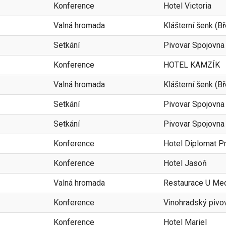
Konference
Hotel Victoria
Valná hromada
Klášterní šenk (B
Setkání
Pivovar Spojovna
Konference
HOTEL KAMZÍK
Valná hromada
Klášterní šenk (B
Setkání
Pivovar Spojovna
Setkání
Pivovar Spojovna
Konference
Hotel Diplomat P
Konference
Hotel Jasoň
Valná hromada
Restaurace U Me
Konference
Vinohradský pivo
Konference
Hotel Mariel