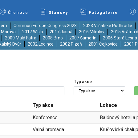
Členové
Stanovy
Fotogalerie
ědem
Common Europe Congress 2023
2023 Vršatské Podhradie
í Morava
2017 Wisla
2017 Jasná
2016 Mikulov
2015 Vrátna d
2009 Malá Fatra
2008 Brno
2007 Šamorín
2006 Stará Lesná
kalský Dvůr
2002 Ledince
2002 Plzeň
2001 Čejkovice
2001 P
Typ akce
Typ akce
Lokace
Konference
Balónový hotel a 
Valná hromada
Krušovická chalu