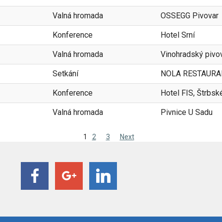
Valná hromada
OSSEGG Pivovar
Konference
Hotel Srní
Valná hromada
Vinohradský pivo
Setkání
NOLA RESTAURA
Konference
Hotel FIS, Štrbsk
Valná hromada
Pivnice U Sadu
1
2
3
Next