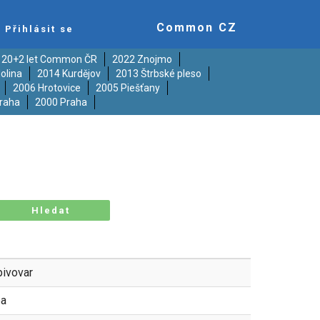
Common CZ
Přihlásit se
20+2 let Common ČR
2022 Znojmo
olina
2014 Kurdějov
2013 Štrbské pleso
2006 Hrotovice
2005 Piešťany
raha
2000 Praha
Hledat
pivovar
pa